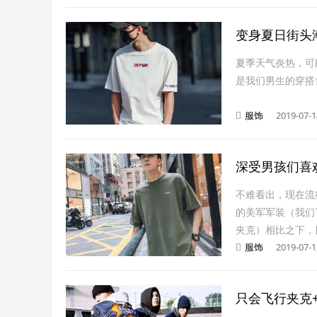
变身夏日街头
夏季天气炎热，可
是我们男生的穿搭
服饰
2019-07-1
深受男孩们喜
不难看出，现在流
的美军军装（我们
夹克）相比之下，
服饰
2019-07-1
只会飞行夹克