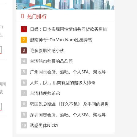
热门排行
但
日媒：日本实现同性情侣共同贷款买房措
1
吧。
施
越南帅哥~Do Van Nam性感诱惑
2
毛多腹肌性感小伙
3
台湾筋肉帅哥的凸凸照
4
广州同志会所、酒吧、个人SPA、聚地导
5
航
人帅，J大，肌肉有型的超级大帅哥
6
期间
战
台湾精瘦帅弟弟
7
韩国BL剧极品《好久不见》 杀手间的男男
8
禁恋，要性命还是爱情？
深圳同志会所、酒吧、个人SPA、聚地导
9
航
诱惑男体NickY
10