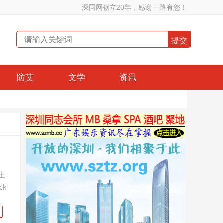
深同网创立20年，感谢一路有您！
防艾
文学
资讯
士
ck