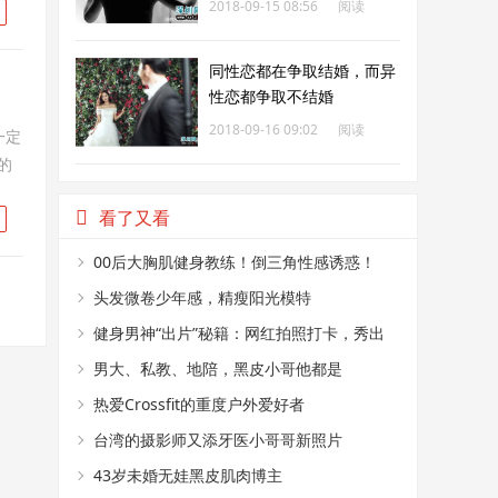
2018-09-15 08:56
阅读
354
同性恋都在争取结婚，而异
性恋都争取不结婚
2018-09-16 09:02
阅读
一定
的
236
看了又看
00后大胸肌健身教练！倒三角性感诱惑！
头发微卷少年感，精瘦阳光模特
健身男神“出片”秘籍：网红拍照打卡，秀出
你的完美肌肉线条！
男大、私教、地陪，黑皮小哥他都是
热爱Crossfit的重度户外爱好者
台湾的摄影师又添牙医小哥哥新照片
43岁未婚无娃黑皮肌肉博主