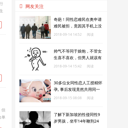
行
网友关注
生
奇葩！同性恋难民在奥申请
难民被拒，竟因其手机上没
有A片？
2018-09-14 14:52
阅读
238
帅气不等同于娘炮，不管女
生喜不喜欢，但男人就该有
点肌肉
2018-09-14 15:42
阅读
218
30多位女同性恋人工授精怀
孕, 事后发现竟然共用同一
男人的精子
2018-09-15 08:08
阅读
271
！但
了解下新加坡的性侵同性9
力单
岁男孩，坐牢14年鞭刑24
下