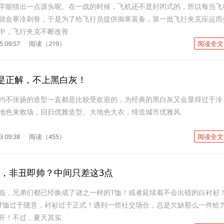
字能猜出一点源头呢。在一战的时候，飞机还不是封闭式的，所以每当飞
就会寒冷刺骨，于是为了给飞行员提供御寒装备，第一批飞行夹克应运而
中，飞行夹克不断改善
5 09:57
阅读（219）
阅读全文
是正解，不上黑白灰！
约不张扬的造型一直都是比较受欢迎的，为经典的黑白灰又会显得过于冷
地色来救场，回归优雅造型。大地色大衣，缔造城市优雅风
3 09:38
阅读（455）
阅读全文
 衫，非丑即帅？中间只差这3点
临，兄弟们都已经换成了谜之一样的T恤！或者延续着不会出错的白衬衫
T恤过于随意，衬衫过于正式！遇到一些社交场合，总是欠缺那么一件给
开！不过，夏天其实