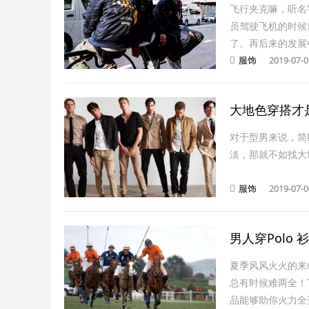
飞行夹克嘛，听名
员驾驶飞机的时候
了。再后来的发展
服饰
2019-07-0
大地色穿搭才
对于型男来说，简
淡，那就不如找大
服饰
2019-07-0
男人穿Polo
夏季风风火火的来
总有时候难两全！
品能够助你火力全