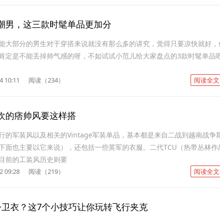
潮男，这三款时髦单品更加分
能大部分的男生对于穿搭来说就没有那么多的讲究，觉得只要凉快就好，
肯定是不能丢掉帅气感的呀，不如试试小范儿给大家盘点的3款时髦单品
4 10:11
阅读（234）
阅读全文
欢的痞帅风要这样搭
行的军装风以及相关的Vintage军装单品，基本都是来自二战到越南战争
下面也主要以它来说），还包括一些英军的衣服。二代TCU（热带丛林作
目前的工装风历史则要
2 09:28
阅读（219）
阅读全文
+卫衣？这7个小技巧让你玩转飞行夹克