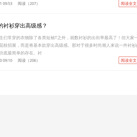
1 09:53
阅读（207）
阅读全文
的衬衫穿出高级感？
生们常穿的衣物除了各类短袖T之外，就数衬衫的出街率最高了！但大家
花枝招展，而是将基本款穿出高级感。那对于很多时尚潮人来说一件衬衫
功底最简单的存在。衬
0 09:10
阅读（206）
阅读全文