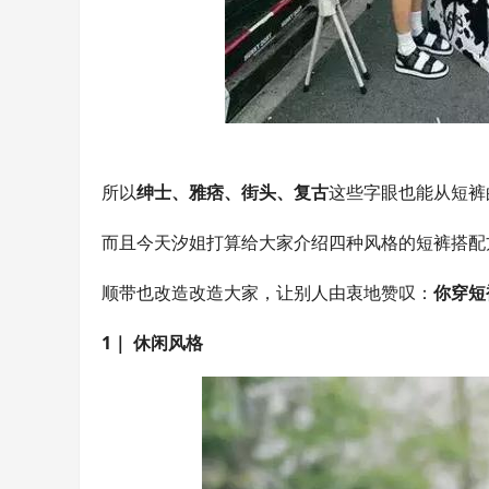
所以
绅士、雅痞、街头、复古
这些字眼也能从短裤
而且今天汐姐打算给大家介绍四种风格的短裤搭配
顺带也改造改造大家，让别人由衷地赞叹：
你穿短
1｜ 休闲风格