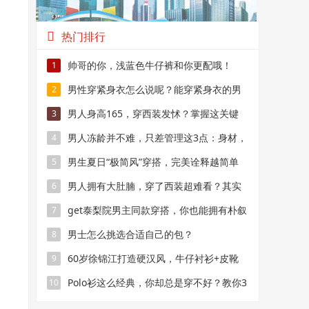
热门排行
帅哥的你，浅蓝色牛仔裤和你更配哦！
1
男性穿紧身衣怎么说呢？能穿紧身衣的男
2
性，首先能满足这4个条件
男人身高165，穿西装发怵？掌握这关键
3
处，穿出175
男人冻龄并不难，只差管理这3点：身材，
4
衣品，相貌
男生夏日“极简风”穿搭，完美诠释越简单
5
越帅气
男人拥有大肚腩，穿了西装超难看？其实
6
显瘦超简单
get泰梨院男主同款穿搭，你也能拥有朴叙
7
俊一样的男神气质！
男士怎么挑选合适自己的包？
8
60岁徐锦江打造硬汉风，牛仔衬衫+皮靴
9
够时髦
Polo衫这么经典，你却总是穿不好？教你3
10
种搭配模板，照着学就行