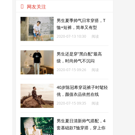
网友关注
男生夏季帅气日常穿搭，T
恤+短裤，简单又有型
2020-07-13 10:30
阅读
313
男生还是穿“黑白配”最高
级，时尚帅气不沉闷
2020-07-15 09:26
阅读
266
40岁陈冠希穿花裤子时髦轻
佻，颜值衣品依然在线
2020-07-15 09:35
阅读
311
男生夏日清新帅气搭配，4
套基础款T恤穿搭，穿上你
就是最靓的仔