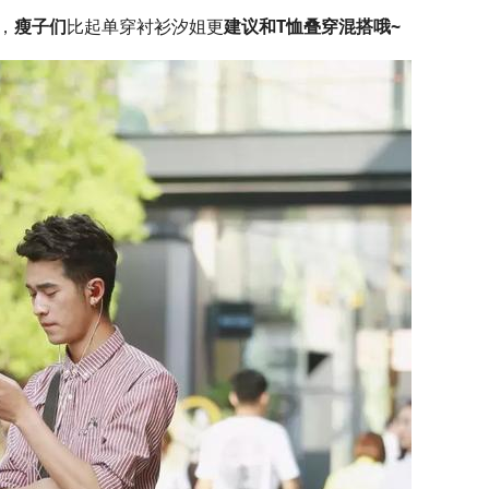
，
瘦子们
比起单穿衬衫汐姐更
建议和T恤叠穿混搭哦~