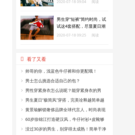
2020-07-18 09:04
阅读
246
男生穿“短裤”简约时尚，试
试这4套搭配，尽显夏日潮
男风格
2020-07-18 09:25
阅读
398
看了又看
帅哥的你，浅蓝色牛仔裤和你更配哦！
男士怎么挑选合适自己的包？
男性穿紧身衣怎么说呢？能穿紧身衣的男
性，首先能满足这4个条件
男生夏日“极简风”穿搭，完美诠释越简单越
帅气
黄景瑜解锁奢侈品牌全球代言人，时尚表现
力真好
60岁徐锦江打造硬汉风，牛仔衬衫+皮靴够
时髦
没过30岁的男生，别穿得太成熟！简单干净