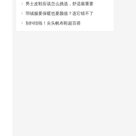
的T恤搭配，帅气又减龄
男士皮鞋应该怎么挑选，舒适最重要
羽绒服要保暖也要颜值？选它错不了
别纠结啦！尖头帆布鞋超百搭