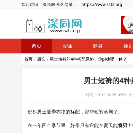
欢迎访问
深同网
永久网址：
https://www.sztz.org
首页
服饰
健身
帅
首页
服饰
男士短裤的4种搭配风格，你pick哪一种？
男士短裤的4种
时间：2019-06-25 10:51
出
说起男士夏季衣物的标配，那非短裤莫属了。
在一年四个季节里，好像只有它能在夏天能
将男士