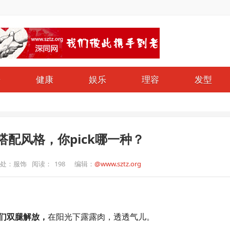
哥
健康
娱乐
理容
发型
搭配风格，你pick哪一种？
处：服饰
阅读：
198
编辑：
@www.sztz.org
们双腿解放，
在阳光下露露肉，透透气儿。