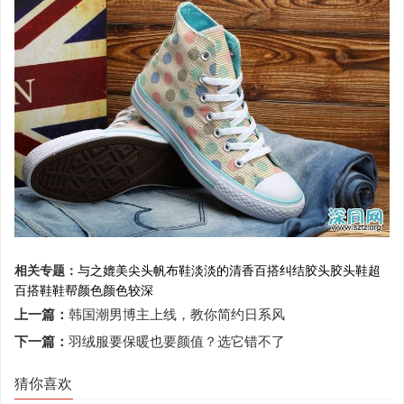
相关专题：
与之媲美
尖头
帆布鞋
淡淡的
清香
百搭
纠结
胶头
胶头鞋
超
百搭
鞋
鞋帮
颜色
颜色较深
上一篇：
韩国潮男博主上线，教你简约日系风
下一篇：
羽绒服要保暖也要颜值？选它错不了
猜你喜欢