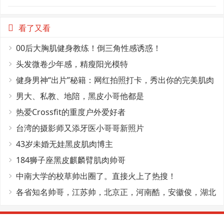
看了又看
00后大胸肌健身教练！倒三角性感诱惑！
头发微卷少年感，精瘦阳光模特
健身男神“出片”秘籍：网红拍照打卡，秀出你的完美肌肉
线条！
男大、私教、地陪，黑皮小哥他都是
热爱Crossfit的重度户外爱好者
台湾的摄影师又添牙医小哥哥新照片
43岁未婚无娃黑皮肌肉博主
184狮子座黑皮麒麟臂肌肉帅哥
中南大学的校草帅出圈了。直接火上了热搜！
各省知名帅哥，江苏帅，北京正，河南酷，安徽俊，湖北
秀东北多