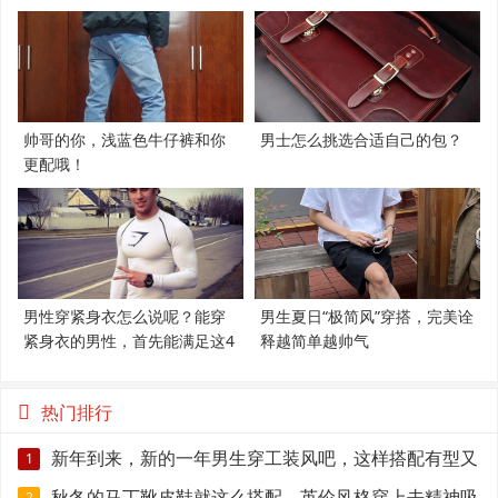
帅哥的你，浅蓝色牛仔裤和你
男士怎么挑选合适自己的包？
更配哦！
男性穿紧身衣怎么说呢？能穿
男生夏日“极简风”穿搭，完美诠
紧身衣的男性，首先能满足这4
释越简单越帅气
个条件
热门排行
新年到来，新的一年男生穿工装风吧，这样搭配有型又
1
保暖帅气
秋冬的马丁靴皮鞋就这么搭配，英伦风格穿上去精神吸
2