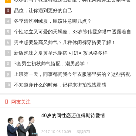
引眼球
品位，让你遇到更好的自己
3
冬季清洗羽绒服，应该注意哪几点？
4
个性独立又可爱的天蝎座，33岁陈伟霆穿搭中透露着自
5
己的独特
男生想要显高又帅气？几种休闲裤穿搭要了解！
6
新版泡沫之夏黄圣池穿搭 可奶可攻风格多样
7
3套男生初秋帅气搭配，潮男必学！
8
上班第一天，同事都问我今年衣服哪里买的？这些搭配
9
回头率超级高
不知道穿什么的时候，记得来街拍找找灵感
10
网友关注
40岁的同性恋还值得期待爱情
2017-10-08 10:09
阅读573