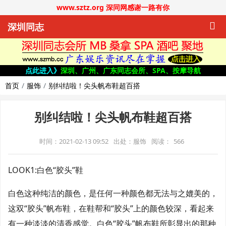
www.sztz.org 深同网感谢一路有你
深圳同志
点此进入》
深圳、广州、广东同志会所、SPA、按摩导航
首页
服饰
别纠结啦！尖头帆布鞋超百搭
别纠结啦！尖头帆布鞋超百搭
时间：2021-02-13 09:52
出处：服饰
阅读：
566
LOOK1:白色“胶头”鞋
白色这种纯洁的颜色，是任何一种颜色都无法与之媲美的，
这双“胶头”帆布鞋，在鞋帮和“胶头”上的颜色较深，看起来
有一种淡淡的清香感觉。白色“胶头”帆布鞋所彰显出的那种