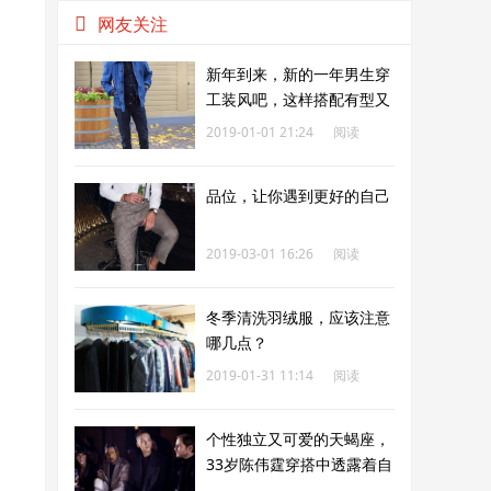
网友关注
新年到来，新的一年男生穿
工装风吧，这样搭配有型又
保暖帅气
2019-01-01 21:24
阅读
188
品位，让你遇到更好的自己
2019-03-01 16:26
阅读
192
冬季清洗羽绒服，应该注意
哪几点？
2019-01-31 11:14
阅读
193
个性独立又可爱的天蝎座，
33岁陈伟霆穿搭中透露着自
己的独特