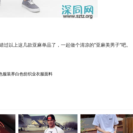
错过以上这几款亚麻单品了，一起做个清凉的“亚麻美男子”吧。
色
服装界
白色
纺织业
衣服
面料