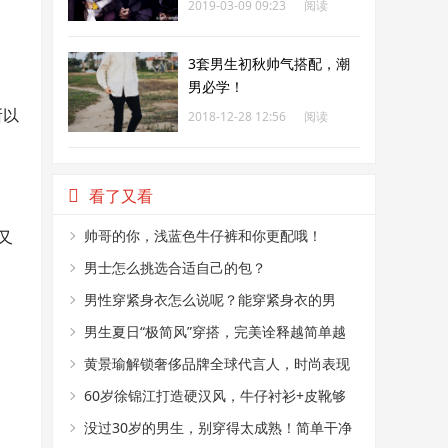
2019-03-09 09:23
阅读
193
3套男生初秋帅气搭配，潮
男必学！
所以
2018-12-28 12:56
阅读
194
看了又看
又
帅哥的你，浅蓝色牛仔裤和你更配哦！
男士怎么挑选合适自己的包？
男性穿紧身衣怎么说呢？能穿紧身衣的男
性，首先能满足这4个条件
男生夏日“极简风”穿搭，完美诠释越简单越
帅气
黄景瑜解锁奢侈品牌全球代言人，时尚表现
力真好
60岁徐锦江打造硬汉风，牛仔衬衫+皮靴够
时髦
没过30岁的男生，别穿得太成熟！简单干净