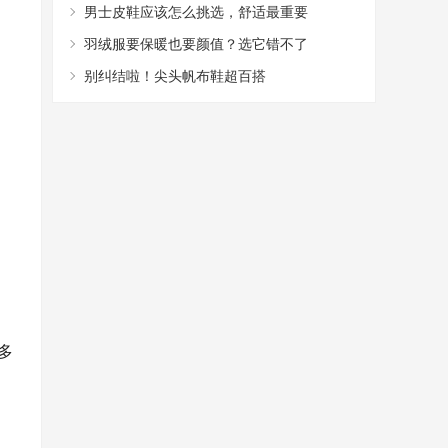
的T恤搭配，帅气又减龄
男士皮鞋应该怎么挑选，舒适最重要
羽绒服要保暖也要颜值？选它错不了
别纠结啦！尖头帆布鞋超百搭
多