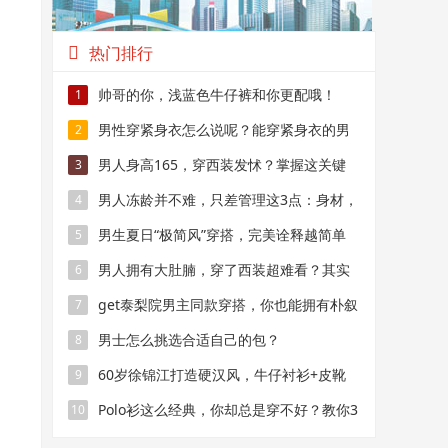
热门排行
帅哥的你，浅蓝色牛仔裤和你更配哦！
1
男性穿紧身衣怎么说呢？能穿紧身衣的男
2
性，首先能满足这4个条件
男人身高165，穿西装发怵？掌握这关键
3
处，穿出175
男人冻龄并不难，只差管理这3点：身材，
4
衣品，相貌
男生夏日“极简风”穿搭，完美诠释越简单
5
越帅气
男人拥有大肚腩，穿了西装超难看？其实
6
显瘦超简单
get泰梨院男主同款穿搭，你也能拥有朴叙
7
俊一样的男神气质！
男士怎么挑选合适自己的包？
8
60岁徐锦江打造硬汉风，牛仔衬衫+皮靴
9
够时髦
Polo衫这么经典，你却总是穿不好？教你3
10
种搭配模板，照着学就行