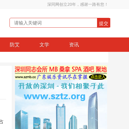
深同网创立20年，感谢一路有您！
防艾
文学
资讯
占