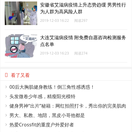
安徽省艾滋病疫情上升态势趋缓 男男性行
为人群为高风险人群
2019-12-03 16:22
阅读297
大连艾滋病疫情 附免费自愿咨询检测服务
点名单
2019-12-03 16:23
阅读274
看了又看
00后大胸肌健身教练！倒三角性感诱惑！
头发微卷少年感，精瘦阳光模特
健身男神“出片”秘籍：网红拍照打卡，秀出你的完美肌肉
线条！
男大、私教、地陪，黑皮小哥他都是
热爱Crossfit的重度户外爱好者