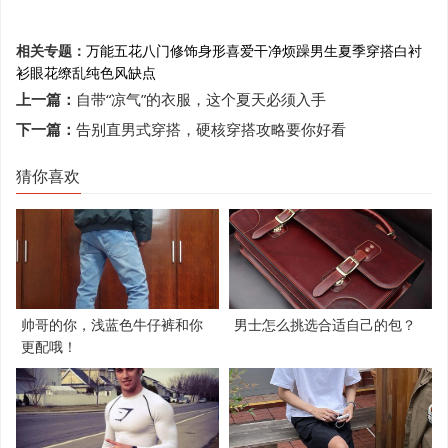
相关专题：
万能
五花八门
修饰身形
喜爱
干净
烦躁
男生夏季穿搭
白衬
衫
眼花缭乱
纯色风
缺点
上一篇：
自带“凉气”的衣服，这个夏天必须入手
下一篇：
告别直男式穿搭，硬核穿搭攻略要你好看
猜你喜欢
帅哥的你，浅蓝色牛仔裤和你
男士怎么挑选合适自己的包？
更配哦！