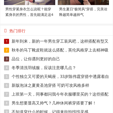
男性穿紧身衣怎么说呢？能穿
男生夏日“极简风”穿搭，完美诠
紧身衣的男性，首先能满足这4
释越简单越帅气
个条件
热门排行
新年到来，新的一年男生穿工装风吧，这样搭配有型又
1
保暖帅气
秋冬的马丁靴皮鞋就这么搭配，英伦风格穿上去精神吸
2
引眼球
品位，让你遇到更好的自己
3
冬季清洗羽绒服，应该注意哪几点？
4
个性独立又可爱的天蝎座，33岁陈伟霆穿搭中透露着自
5
己的独特
新版泡沫之夏黄圣池穿搭 可奶可攻风格多样
6
上班第一天，同事都问我今年衣服哪里买的？这些搭配
7
回头率超级高
男生想要显高又帅气？几种休闲裤穿搭要了解！
8
不知道穿什么的时候，记得来街拍找找灵感
9